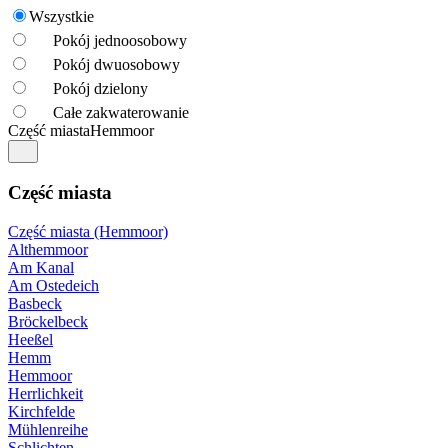
Wszystkie
Pokój jednoosobowy
Pokój dwuosobowy
Pokój dzielony
Całe zakwaterowanie
Część miasta
Hemmoor
Część miasta
Część miasta (Hemmoor)
Althemmoor
Am Kanal
Am Ostedeich
Basbeck
Bröckelbeck
Heeßel
Hemm
Hemmoor
Herrlichkeit
Kirchfelde
Mühlenreihe
Schlichten