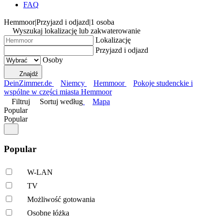
FAQ
Hemmoor
|
Przyjazd i odjazd
|
1 osoba
Wyszukaj lokalizację lub zakwaterowanie
Lokalizację
Przyjazd i odjazd
Osoby
Znajdź
DeinZimmer.de
Niemcy
Hemmoor
Pokoje studenckie i
wspólne w części miasta Hemmoor
Filtruj
Sortuj według
Mapa
Popular
Popular
Popular
W-LAN
TV
Możliwość gotowania
Osobne łóżka