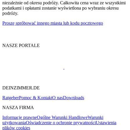
niezależnie od okresu podróży. Całkowita cena wraz ze wszystkimi
podatkami i opłatami zostanie wyświetlona po wybraniu okresu
podróży.
Proszę spróbować innego miasta lub kodu pocztowego
NASZE PORTALE
DEINZIMMER.DE
Ratgeber
Pomoc & Kontakt
O nas
Downloads
NASZA FIRMA
Informacje prawne
Ogólne Warunki Handlowe
Warunki
użytkowania
Oświadczenie o ochronie prywatności
Ustawienia
plików cookies