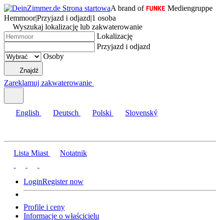
A brand of
Mediengruppe
Hemmoor
|
Przyjazd i odjazd
|
1 osoba
Wyszukaj lokalizację lub zakwaterowanie
Lokalizację
Przyjazd i odjazd
Osoby
Znajdź
Zareklamuj zakwaterowanie
English
Deutsch
Polski
Slovenský
Lista Miast
Notatnik
Login
Register now
Profile i ceny
Informacje o właścicielu