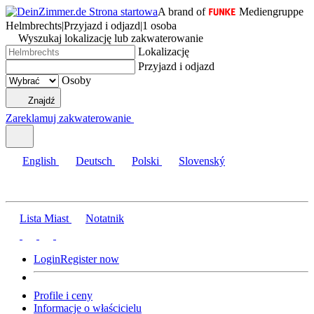
A brand of
Mediengruppe
Helmbrechts
|
Przyjazd i odjazd
|
1 osoba
Wyszukaj lokalizację lub zakwaterowanie
Lokalizację
Przyjazd i odjazd
Osoby
Znajdź
Zareklamuj zakwaterowanie
English
Deutsch
Polski
Slovenský
Lista Miast
Notatnik
Login
Register now
Profile i ceny
Informacje o właścicielu