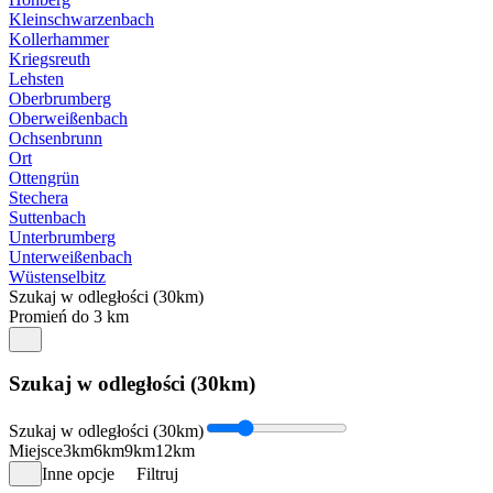
Kleinschwarzenbach
Kollerhammer
Kriegsreuth
Lehsten
Oberbrumberg
Oberweißenbach
Ochsenbrunn
Ort
Ottengrün
Stechera
Suttenbach
Unterbrumberg
Unterweißenbach
Wüstenselbitz
Szukaj w odległości (30km)
Promień do 3 km
Szukaj w odległości (30km)
Szukaj w odległości (30km)
Miejsce
3km
6km
9km
12km
Inne opcje
Filtruj