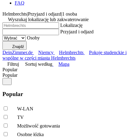
FAQ
Helmbrechts
|
Przyjazd i odjazd
|
1 osoba
Wyszukaj lokalizację lub zakwaterowanie
Lokalizację
Przyjazd i odjazd
Osoby
Znajdź
DeinZimmer.de
Niemcy
Helmbrechts
Pokoje studenckie i
wspólne w części miasta Helmbrechts
Filtruj
Sortuj według
Mapa
Popular
Popular
Popular
W-LAN
TV
Możliwość gotowania
Osobne łóżka