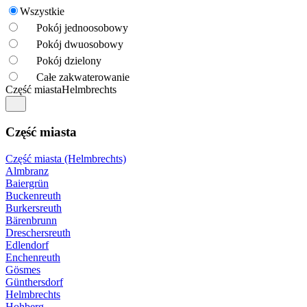
Wszystkie
Pokój jednoosobowy
Pokój dwuosobowy
Pokój dzielony
Całe zakwaterowanie
Część miasta
Helmbrechts
Część miasta
Część miasta (Helmbrechts)
Almbranz
Baiergrün
Buckenreuth
Burkersreuth
Bärenbrunn
Dreschersreuth
Edlendorf
Enchenreuth
Gösmes
Günthersdorf
Helmbrechts
Hohberg