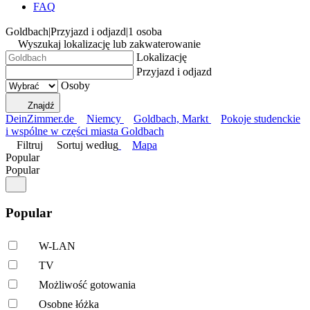
FAQ
Goldbach
|
Przyjazd i odjazd
|
1 osoba
Wyszukaj lokalizację lub zakwaterowanie
Lokalizację
Przyjazd i odjazd
Osoby
Znajdź
DeinZimmer.de
Niemcy
Goldbach, Markt
Pokoje studenckie
i wspólne w części miasta Goldbach
Filtruj
Sortuj według
Mapa
Popular
Popular
Popular
W-LAN
TV
Możliwość gotowania
Osobne łóżka