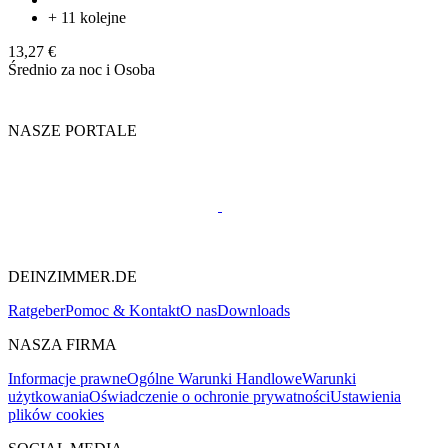
+ 11 kolejne
13,27 €
Średnio za noc i Osoba
NASZE PORTALE
DEINZIMMER.DE
Ratgeber
Pomoc & Kontakt
O nas
Downloads
NASZA FIRMA
Informacje prawne
Ogólne Warunki Handlowe
Warunki
użytkowania
Oświadczenie o ochronie prywatności
Ustawienia
plików cookies