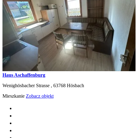
Haus Aschaffenburg
Wenighösbacher Strasse ,
63768
Hösbach
Mieszkanie
Zobacz objekt