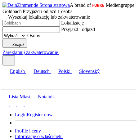
A brand of
Mediengruppe
Goldbach
|
Przyjazd i odjazd
|
1 osoba
Wyszukaj lokalizację lub zakwaterowanie
Lokalizację
Przyjazd i odjazd
Osoby
Znajdź
Zareklamuj zakwaterowanie
English
Deutsch
Polski
Slovenský
Lista Miast
Notatnik
Login
Register now
Profile i ceny
Informacje o właścicielu