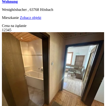
Wohnung
Wenighösbacher ,
63768
Hösbach
Mieszkanie
Zobacz objekt
Cena na żądanie
1
2
3
4
5