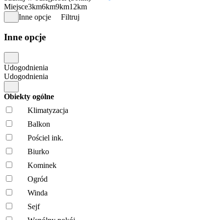
Miejsce
3km
6km
9km
12km
Inne opcje
Filtruj
Inne opcje
Udogodnienia
Udogodnienia
Obiekty ogólne
Klimatyzacja
Balkon
Pościel ink.
Biurko
Kominek
Ogród
Winda
Sejf