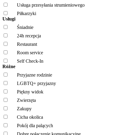
Usługa przesyłania strumieniowego
Piłkarzyki
Usługi
Śniadnie
24h recepcja
Restaurant
Room service
Self Check-In
Różne
Przyjazne rodzinie
LGBTQ+ przyjazny
Piękny widok
Zwierzęta
Zakupy
Cicha okolica
Pokój dla palących
Dobre połączenie komunikacyjne