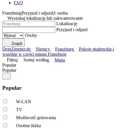
FAQ
Franzburg
|
Przyjazd i odjazd
|
1 osoba
Wyszukaj lokalizację lub zakwaterowanie
Lokalizację
Przyjazd i odjazd
Osoby
Znajdź
DeinZimmer.de
Niemcy
Franzburg
Pokoje studenckie i
wspólne w części miasta Franzburg
Filtruj
Sortuj według
Mapa
Popular
Popular
Popular
W-LAN
TV
Możliwość gotowania
Osobne łóżka