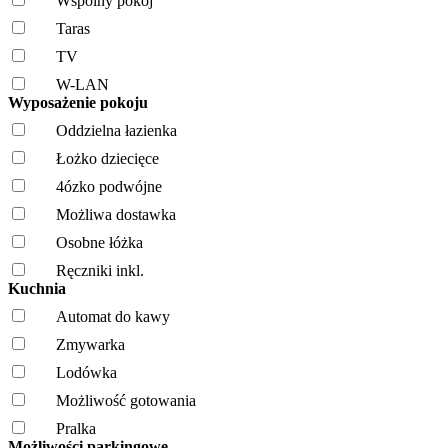
Wspólny pokój
Taras
TV
W-LAN
Wyposażenie pokoju
Oddzielna łazienka
Łożko dziecięce
4ózko podwójne
Możliwa dostawka
Osobne łóżka
Ręczniki inkl.
Kuchnia
Automat do kawy
Zmywarka
Lodówka
Możliwość gotowania
Pralka
Możliwości parkingowe