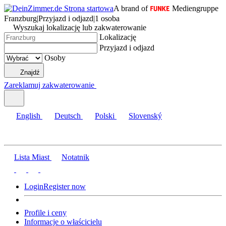
A brand of
Mediengruppe
Franzburg
|
Przyjazd i odjazd
|
1 osoba
Wyszukaj lokalizację lub zakwaterowanie
Lokalizację
Przyjazd i odjazd
Osoby
Znajdź
Zareklamuj zakwaterowanie
English
Deutsch
Polski
Slovenský
Lista Miast
Notatnik
Login
Register now
Profile i ceny
Informacje o właścicielu