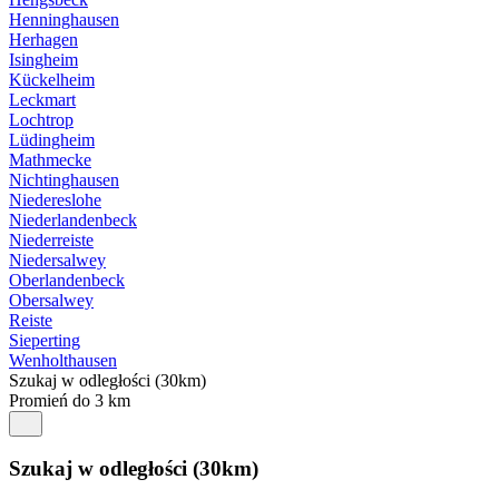
Henninghausen
Herhagen
Isingheim
Kückelheim
Leckmart
Lochtrop
Lüdingheim
Mathmecke
Nichtinghausen
Niedereslohe
Niederlandenbeck
Niederreiste
Niedersalwey
Oberlandenbeck
Obersalwey
Reiste
Sieperting
Wenholthausen
Szukaj w odległości (30km)
Promień do 3 km
Szukaj w odległości (30km)