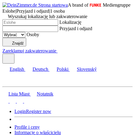
A brand of
Mediengruppe
Eslohe
|
Przyjazd i odjazd
|
1 osoba
Wyszukaj lokalizację lub zakwaterowanie
Lokalizację
Przyjazd i odjazd
Osoby
Znajdź
Zareklamuj zakwaterowanie
English
Deutsch
Polski
Slovenský
Lista Miast
Notatnik
Login
Register now
Profile i ceny
Informacje o właścicielu