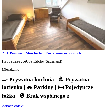
2-11 Personen Meschede – Einzelzimmer möglich
Hauptstraße ,
59889
Eslohe (Sauerland)
Mieszkanie
🍳 Prywatna kuchnia | 🚿 Prywatna
łazienka | 🚗 Parking | 🛏️ Pojedyncze
łóżka | 🚫 Brak wspólnego z
Zobacz objekt