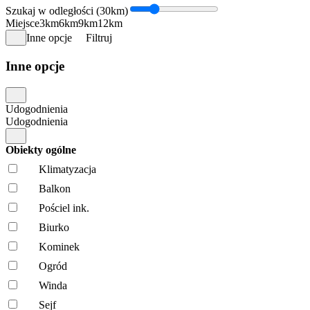
Szukaj w odległości (30km)
Miejsce
3km
6km
9km
12km
Inne opcje
Filtruj
Inne opcje
Udogodnienia
Udogodnienia
Obiekty ogólne
Klimatyzacja
Balkon
Pościel ink.
Biurko
Kominek
Ogród
Winda
Sejf