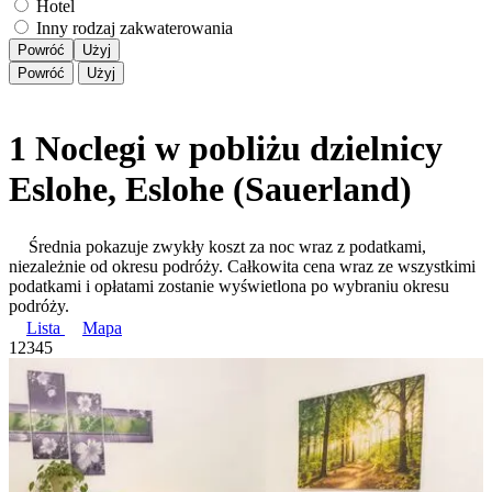
Hotel
Inny rodzaj zakwaterowania
Powróć
Użyj
Powróć
Użyj
1 Noclegi w pobliżu dzielnicy
Eslohe, Eslohe (Sauerland)
Średnia pokazuje zwykły koszt za noc wraz z podatkami,
niezależnie od okresu podróży. Całkowita cena wraz ze wszystkimi
podatkami i opłatami zostanie wyświetlona po wybraniu okresu
podróży.
Lista
Mapa
1
2
3
4
5