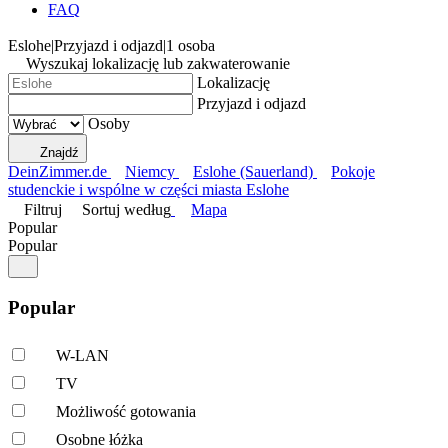
FAQ
Eslohe
|
Przyjazd i odjazd
|
1 osoba
Wyszukaj lokalizację lub zakwaterowanie
Lokalizację
Przyjazd i odjazd
Osoby
Znajdź
DeinZimmer.de
Niemcy
Eslohe (Sauerland)
Pokoje
studenckie i wspólne w części miasta Eslohe
Filtruj
Sortuj według
Mapa
Popular
Popular
Popular
W-LAN
TV
Możliwość gotowania
Osobne łóżka