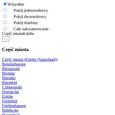
Wszystkie
Pokój jednoosobowy
Pokój dwuosobowy
Pokój dzielony
Całe zakwaterowanie
Część miasta
Eslohe
Część miasta
Część miasta (Eslohe (Sauerland))
Beisinghausen
Blessenohl
Bremke
Büemke
Büenfeld
Cobbenrode
Dormecke
Eslohe
Fredebeil
Frielinghausen
Habbecke
Hengsbeck