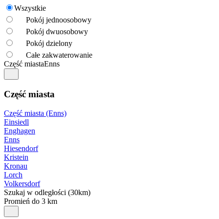
Wszystkie
Pokój jednoosobowy
Pokój dwuosobowy
Pokój dzielony
Całe zakwaterowanie
Część miasta
Enns
Część miasta
Część miasta (Enns)
Einsiedl
Enghagen
Enns
Hiesendorf
Kristein
Kronau
Lorch
Volkersdorf
Szukaj w odległości (30km)
Promień do 3 km