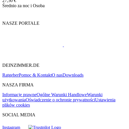
27,50 €
Średnio za noc i Osoba
NASZE PORTALE
DEINZIMMER.DE
Ratgeber
Pomoc & Kontakt
O nas
Downloads
NASZA FIRMA
Informacje prawne
Ogólne Warunki Handlowe
Warunki
użytkowania
Oświadczenie o ochronie prywatności
Ustawienia
plików cookies
SOCIAL MEDIA
Instagram