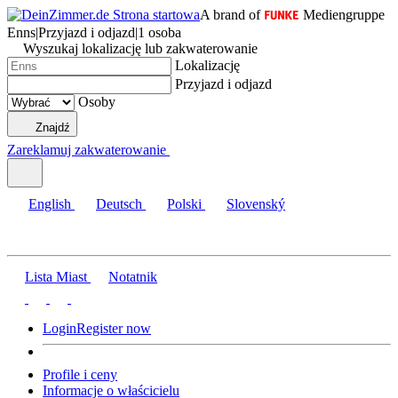
A brand of
Mediengruppe
Enns
|
Przyjazd i odjazd
|
1 osoba
Wyszukaj lokalizację lub zakwaterowanie
Lokalizację
Przyjazd i odjazd
Osoby
Znajdź
Zareklamuj zakwaterowanie
English
Deutsch
Polski
Slovenský
Lista Miast
Notatnik
Login
Register now
Profile i ceny
Informacje o właścicielu