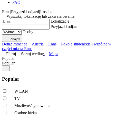
FAQ
Enns
|
Przyjazd i odjazd
|
1 osoba
Wyszukaj lokalizację lub zakwaterowanie
Lokalizację
Przyjazd i odjazd
Osoby
Znajdź
DeinZimmer.de
Austria
Enns
Pokoje studenckie i wspólne w
części miasta Enns
Filtruj
Sortuj według
Mapa
Popular
Popular
Popular
W-LAN
TV
Możliwość gotowania
Osobne łóżka