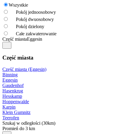
Wszystkie
Pokój jednoosobowy
Pokój dwuosobowy
Pokój dzielony
Całe zakwaterowanie
Część miasta
Eggesin
Część miasta
Część miasta (Eggesin)
Binning
Eggesin
Gaudenhof
Hasenkrug
Hesskamp
Hoppenwalde
Karpin
Klein Gumnitz
Teerofen
Szukaj w odległości (30km)
Promień do 3 km