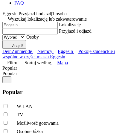
FAQ
Eggesin
|
Przyjazd i odjazd
|
1 osoba
Wyszukaj lokalizację lub zakwaterowanie
Lokalizację
Przyjazd i odjazd
Osoby
Znajdź
DeinZimmer.de
Niemcy
Eggesin
Pokoje studenckie i
wspólne w części miasta Eggesin
Filtruj
Sortuj według
Mapa
Popular
Popular
Popular
W-LAN
TV
Możliwość gotowania
Osobne łóżka