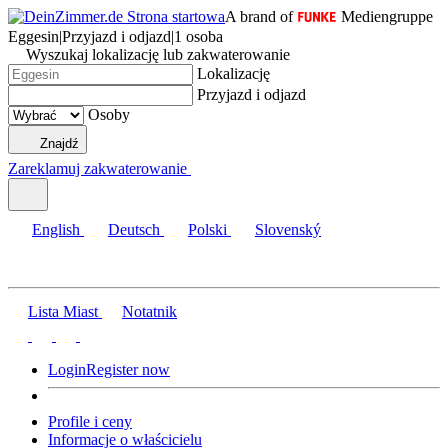
A brand of
Mediengruppe
Eggesin
|
Przyjazd i odjazd
|
1 osoba
Wyszukaj lokalizację lub zakwaterowanie
Lokalizację
Przyjazd i odjazd
Osoby
Znajdź
Zareklamuj zakwaterowanie
English
Deutsch
Polski
Slovenský
Lista Miast
Notatnik
Login
Register now
Profile i ceny
Informacje o właścicielu