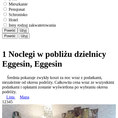
Mieszkanie
Pensjonat
Schronisko
Hotel
Inny rodzaj zakwaterowania
Powróć
Użyj
Powróć
Użyj
1 Noclegi w pobliżu dzielnicy
Eggesin, Eggesin
Średnia pokazuje zwykły koszt za noc wraz z podatkami,
niezależnie od okresu podróży. Całkowita cena wraz ze wszystkimi
podatkami i opłatami zostanie wyświetlona po wybraniu okresu
podróży.
Lista
Mapa
1
2
3
4
5