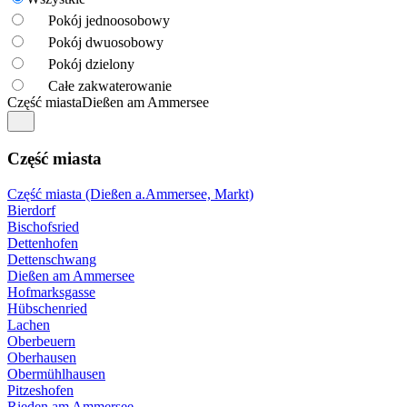
Pokój jednoosobowy
Pokój dwuosobowy
Pokój dzielony
Całe zakwaterowanie
Część miasta
Dießen am Ammersee
Część miasta
Część miasta (Dießen a.Ammersee, Markt)
Bierdorf
Bischofsried
Dettenhofen
Dettenschwang
Dießen am Ammersee
Hofmarksgasse
Hübschenried
Lachen
Oberbeuern
Oberhausen
Obermühlhausen
Pitzeshofen
Rieden am Ammersee