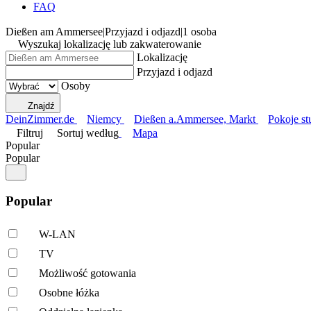
FAQ
Dießen am Ammersee
|
Przyjazd i odjazd
|
1 osoba
Wyszukaj lokalizację lub zakwaterowanie
Lokalizację
Przyjazd i odjazd
Osoby
Znajdź
DeinZimmer.de
Niemcy
Dießen a.Ammersee, Markt
Pokoje st
Filtruj
Sortuj według
Mapa
Popular
Popular
Popular
W-LAN
TV
Możliwość gotowania
Osobne łóżka