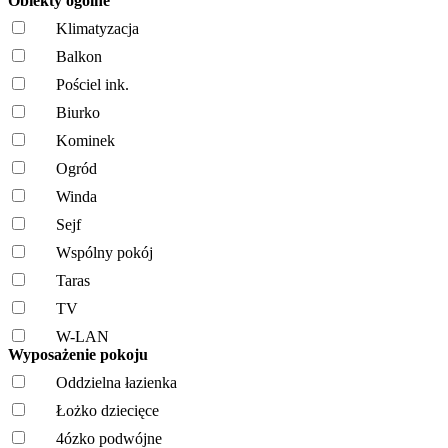
Obiekty ogólne
Klimatyzacja
Balkon
Pościel ink.
Biurko
Kominek
Ogród
Winda
Sejf
Wspólny pokój
Taras
TV
W-LAN
Wyposażenie pokoju
Oddzielna łazienka
Łożko dziecięce
4ózko podwójne