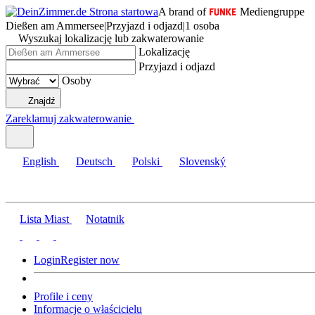
A brand of
Mediengruppe
Dießen am Ammersee
|
Przyjazd i odjazd
|
1 osoba
Wyszukaj lokalizację lub zakwaterowanie
Lokalizację
Przyjazd i odjazd
Osoby
Znajdź
Zareklamuj zakwaterowanie
English
Deutsch
Polski
Slovenský
Lista Miast
Notatnik
Login
Register now
Profile i ceny
Informacje o właścicielu