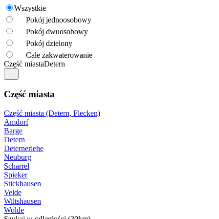
Wszystkie
Pokój jednoosobowy
Pokój dwuosobowy
Pokój dzielony
Całe zakwaterowanie
Część miasta
Detern
Część miasta
Część miasta (Detern, Flecken)
Amdorf
Barge
Detern
Deternerlehe
Neuburg
Scharrel
Spieker
Stickhausen
Velde
Wiltshausen
Wolde
Szukaj w odległości (30km)