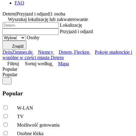
FAQ
Detern
|
Przyjazd i odjazd
|
1 osoba
Wyszukaj lokalizację lub zakwaterowanie
Lokalizację
Przyjazd i odjazd
Osoby
Znajdź
DeinZimmer.de
Niemcy
Detern, Flecken
Pokoje studenckie i
wspólne w części miasta Detern
Filtruj
Sortuj według
Mapa
Popular
Popular
Popular
W-LAN
TV
Możliwość gotowania
Osobne łóżka