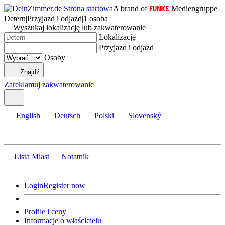
A brand of
Mediengruppe
Detern
|
Przyjazd i odjazd
|
1 osoba
Wyszukaj lokalizację lub zakwaterowanie
Lokalizację
Przyjazd i odjazd
Osoby
Znajdź
Zareklamuj zakwaterowanie
English
Deutsch
Polski
Slovenský
Lista Miast
Notatnik
Login
Register now
Profile i ceny
Informacje o właścicielu