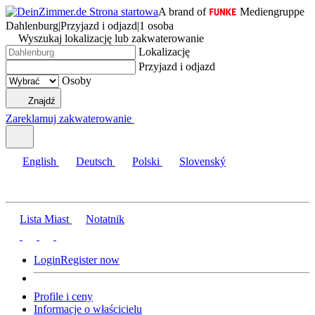
A brand of
Mediengruppe
Dahlenburg
|
Przyjazd i odjazd
|
1 osoba
Wyszukaj lokalizację lub zakwaterowanie
Lokalizację
Przyjazd i odjazd
Osoby
Znajdź
Zareklamuj zakwaterowanie
English
Deutsch
Polski
Slovenský
Lista Miast
Notatnik
Login
Register now
Profile i ceny
Informacje o właścicielu