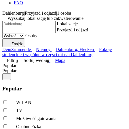
FAQ
Dahlenburg
|
Przyjazd i odjazd
|
1 osoba
Wyszukaj lokalizację lub zakwaterowanie
Lokalizację
Przyjazd i odjazd
Osoby
Znajdź
DeinZimmer.de
Niemcy
Dahlenburg, Flecken
Pokoje
studenckie i wspólne w części miasta Dahlenburg
Filtruj
Sortuj według
Mapa
Popular
Popular
Popular
W-LAN
TV
Możliwość gotowania
Osobne łóżka