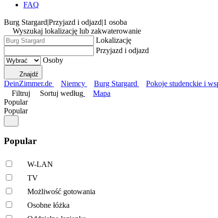
FAQ
Burg Stargard
|
Przyjazd i odjazd
|
1 osoba
Wyszukaj lokalizację lub zakwaterowanie
Lokalizację
Przyjazd i odjazd
Osoby
Znajdź
DeinZimmer.de
Niemcy
Burg Stargard
Pokoje studenckie i ws
Filtruj
Sortuj według
Mapa
Popular
Popular
Popular
W-LAN
TV
Możliwość gotowania
Osobne łóżka