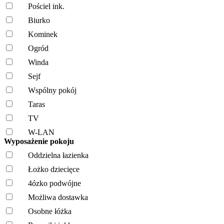
Pościel ink.
Biurko
Kominek
Ogród
Winda
Sejf
Wspólny pokój
Taras
TV
W-LAN
Wyposażenie pokoju
Oddzielna łazienka
Łożko dziecięce
4ózko podwójne
Możliwa dostawka
Osobne łóżka