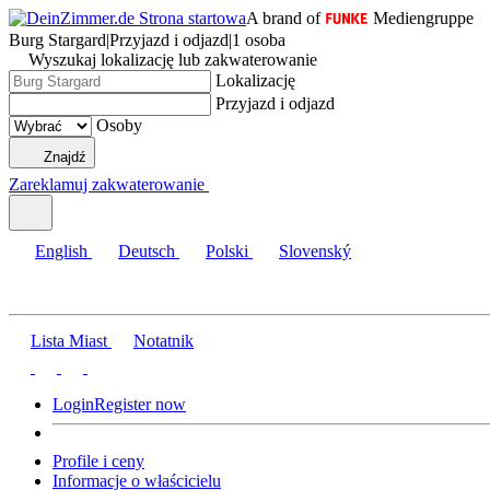
A brand of
Mediengruppe
Burg Stargard
|
Przyjazd i odjazd
|
1 osoba
Wyszukaj lokalizację lub zakwaterowanie
Lokalizację
Przyjazd i odjazd
Osoby
Znajdź
Zareklamuj zakwaterowanie
English
Deutsch
Polski
Slovenský
Lista Miast
Notatnik
Login
Register now
Profile i ceny
Informacje o właścicielu