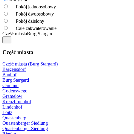
Pokój jednoosobowy
Pokój dwuosobowy
Pokój dzielony
Całe zakwaterowanie
Część miasta
Burg Stargard
Część miasta
Część miasta (Burg Stargard)
Bargensdorf
Bauhof
Burg Stargard
Cammin
Godenswege
Gramelow
Kreuzbruchhof
Lindenhof
Loitz
Quastenberg
Quastenberger Siedlung
Quastenberger Siedlung
Riepke