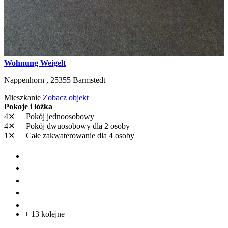
Wohnung Weigelt
Nappenhorn ,
25355
Barmstedt
Mieszkanie
Zobacz objekt
Pokoje i łóżka
4✕
Pokój jednoosobowy
4✕
Pokój dwuosobowy
dla 2 osoby
1✕
Całe zakwaterowanie
dla 4 osoby
+ 13 kolejne