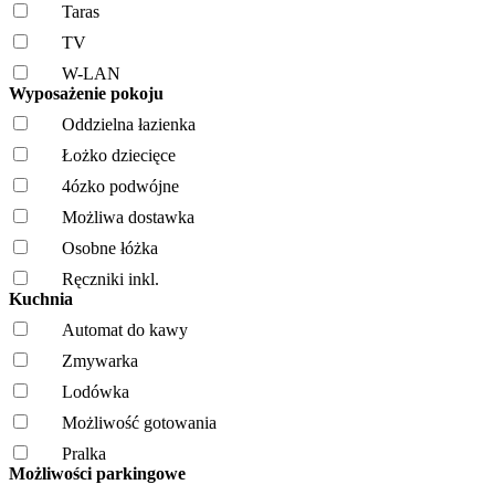
Taras
TV
W-LAN
Wyposażenie pokoju
Oddzielna łazienka
Łożko dziecięce
4ózko podwójne
Możliwa dostawka
Osobne łóżka
Ręczniki inkl.
Kuchnia
Automat do kawy
Zmywarka
Lodówka
Możliwość gotowania
Pralka
Możliwości parkingowe