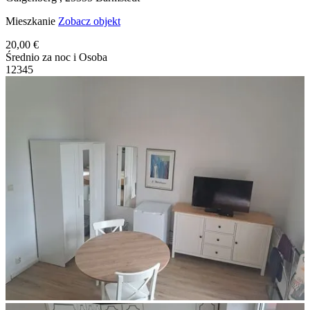
Mieszkanie
Zobacz objekt
20,00 €
Średnio za noc i Osoba
1
2
3
4
5