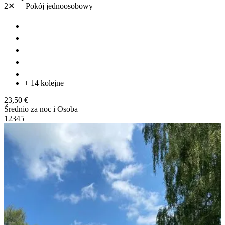
2✕
Pokój jednoosobowy
+ 14 kolejne
23,50 €
Średnio za noc i Osoba
1
2
3
4
5