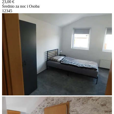
23,00 €
Średnio za noc i Osoba
1
2
3
4
5