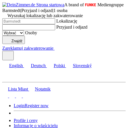
A brand of
Mediengruppe
Barmstedt
|
Przyjazd i odjazd
|
1 osoba
Wyszukaj lokalizację lub zakwaterowanie
Lokalizację
Przyjazd i odjazd
Osoby
Znajdź
Zareklamuj zakwaterowanie
English
Deutsch
Polski
Slovenský
Lista Miast
Notatnik
Login
Register now
Profile i ceny
Informacje o właścicielu