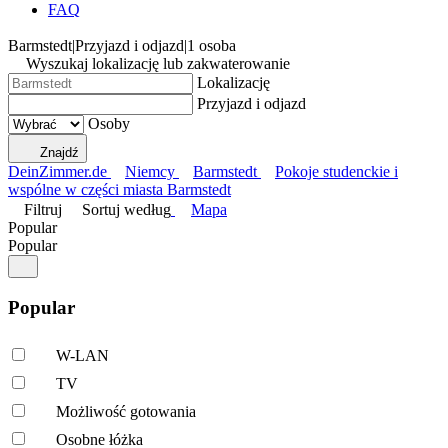
FAQ
Barmstedt
|
Przyjazd i odjazd
|
1 osoba
Wyszukaj lokalizację lub zakwaterowanie
Lokalizację
Przyjazd i odjazd
Osoby
Znajdź
DeinZimmer.de
Niemcy
Barmstedt
Pokoje studenckie i
wspólne w części miasta Barmstedt
Filtruj
Sortuj według
Mapa
Popular
Popular
Popular
W-LAN
TV
Możliwość gotowania
Osobne łóżka