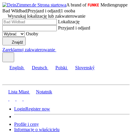
A brand of
Mediengruppe
Bad Wildbad
|
Przyjazd i odjazd
|
1 osoba
Wyszukaj lokalizację lub zakwaterowanie
Lokalizację
Przyjazd i odjazd
Osoby
Znajdź
Zareklamuj zakwaterowanie
English
Deutsch
Polski
Slovenský
Lista Miast
Notatnik
Login
Register now
Profile i ceny
Informacje o właścicielu