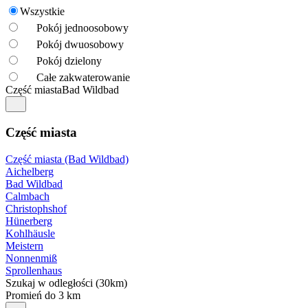
Wszystkie
Pokój jednoosobowy
Pokój dwuosobowy
Pokój dzielony
Całe zakwaterowanie
Część miasta
Bad Wildbad
Część miasta
Część miasta (Bad Wildbad)
Aichelberg
Bad Wildbad
Calmbach
Christophshof
Hünerberg
Kohlhäusle
Meistern
Nonnenmiß
Sprollenhaus
Szukaj w odległości (30km)
Promień do 3 km