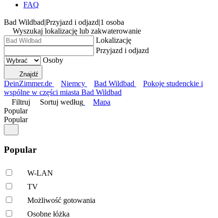
FAQ
Bad Wildbad
|
Przyjazd i odjazd
|
1 osoba
Wyszukaj lokalizację lub zakwaterowanie
Lokalizację
Przyjazd i odjazd
Osoby
Znajdź
DeinZimmer.de
Niemcy
Bad Wildbad
Pokoje studenckie i
wspólne w części miasta Bad Wildbad
Filtruj
Sortuj według
Mapa
Popular
Popular
Popular
W-LAN
TV
Możliwość gotowania
Osobne łóżka