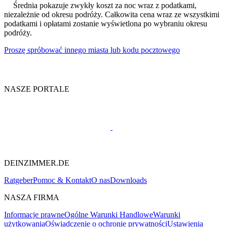
Średnia pokazuje zwykły koszt za noc wraz z podatkami,
niezależnie od okresu podróży. Całkowita cena wraz ze wszystkimi
podatkami i opłatami zostanie wyświetlona po wybraniu okresu
podróży.
Proszę spróbować innego miasta lub kodu pocztowego
NASZE PORTALE
DEINZIMMER.DE
Ratgeber
Pomoc & Kontakt
O nas
Downloads
NASZA FIRMA
Informacje prawne
Ogólne Warunki Handlowe
Warunki
użytkowania
Oświadczenie o ochronie prywatności
Ustawienia