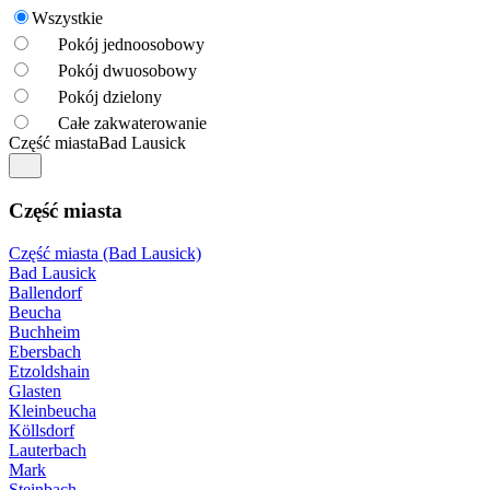
Wszystkie
Pokój jednoosobowy
Pokój dwuosobowy
Pokój dzielony
Całe zakwaterowanie
Część miasta
Bad Lausick
Część miasta
Część miasta (Bad Lausick)
Bad Lausick
Ballendorf
Beucha
Buchheim
Ebersbach
Etzoldshain
Glasten
Kleinbeucha
Köllsdorf
Lauterbach
Mark
Steinbach