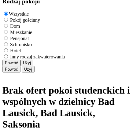
Rodzaj pokoju
Wszystkie
Pokój gościnny
Dom
Mieszkanie
Pensjonat
Schronisko
Hotel
Inny rodzaj zakwaterowania
Powróć
Użyj
Powróć
Użyj
Brak ofert pokoi studenckich i
wspólnych w dzielnicy Bad
Lausick, Bad Lausick,
Saksonia