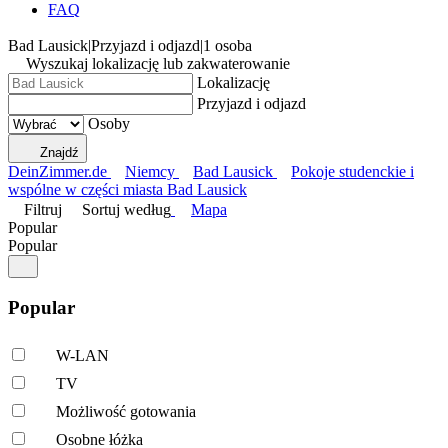
FAQ
Bad Lausick
|
Przyjazd i odjazd
|
1 osoba
Wyszukaj lokalizację lub zakwaterowanie
Lokalizację
Przyjazd i odjazd
Osoby
Znajdź
DeinZimmer.de
Niemcy
Bad Lausick
Pokoje studenckie i
wspólne w części miasta Bad Lausick
Filtruj
Sortuj według
Mapa
Popular
Popular
Popular
W-LAN
TV
Możliwość gotowania
Osobne łóżka