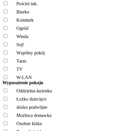
Pościel ink.
Biurko
Kominek
Ogród
Winda
Sejf
Wspólny pokój
Taras
TV
W-LAN
Wyposażenie pokoju
Oddzielna łazienka
Łożko dziecięce
4ózko podwójne
Możliwa dostawka
Osobne łóżka