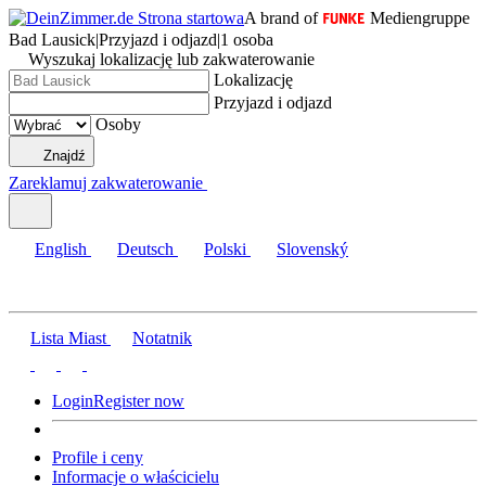
A brand of
Mediengruppe
Bad Lausick
|
Przyjazd i odjazd
|
1 osoba
Wyszukaj lokalizację lub zakwaterowanie
Lokalizację
Przyjazd i odjazd
Osoby
Znajdź
Zareklamuj zakwaterowanie
English
Deutsch
Polski
Slovenský
Lista Miast
Notatnik
Login
Register now
Profile i ceny
Informacje o właścicielu