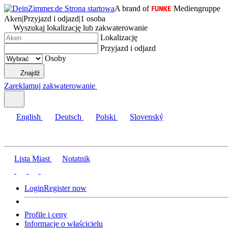
A brand of
Mediengruppe
Aken
|
Przyjazd i odjazd
|
1 osoba
Wyszukaj lokalizację lub zakwaterowanie
Lokalizację
Przyjazd i odjazd
Osoby
Znajdź
Zareklamuj zakwaterowanie
English
Deutsch
Polski
Slovenský
Lista Miast
Notatnik
Login
Register now
Profile i ceny
Informacje o właścicielu