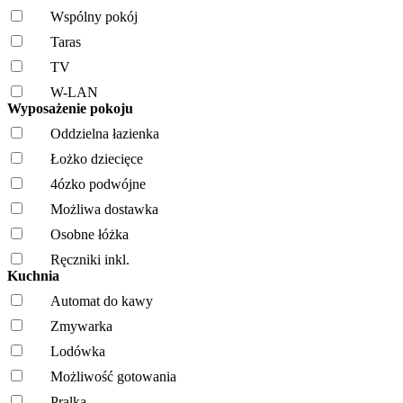
Wspólny pokój
Taras
TV
W-LAN
Wyposażenie pokoju
Oddzielna łazienka
Łożko dziecięce
4ózko podwójne
Możliwa dostawka
Osobne łóżka
Ręczniki inkl.
Kuchnia
Automat do kawy
Zmywarka
Lodówka
Możliwość gotowania
Pralka