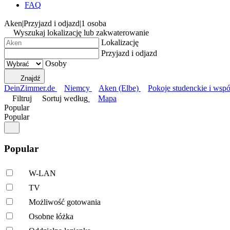
FAQ
Aken
|
Przyjazd i odjazd
|
1 osoba
Wyszukaj lokalizację lub zakwaterowanie
Lokalizację
Przyjazd i odjazd
Osoby
Znajdź
DeinZimmer.de
Niemcy
Aken (Elbe)
Pokoje studenckie i wspó
Filtruj
Sortuj według
Mapa
Popular
Popular
Popular
W-LAN
TV
Możliwość gotowania
Osobne łóżka