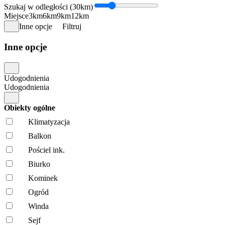
Szukaj w odległości (30km)
Miejsce
3km
6km
9km
12km
Inne opcje
Filtruj
Inne opcje
Udogodnienia
Udogodnienia
Obiekty ogólne
Klimatyzacja
Balkon
Pościel ink.
Biurko
Kominek
Ogród
Winda
Sejf