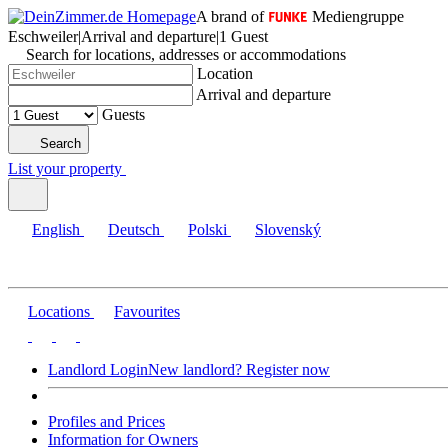
A brand of
Mediengruppe
Eschweiler
|
Arrival and departure
|
1 Guest
Search for locations, addresses or accommodations
Location
Arrival and departure
Guests
Search
List your property
English
Deutsch
Polski
Slovenský
Locations
Favourites
Landlord Login
New landlord? Register now
Profiles and Prices
Information for Owners