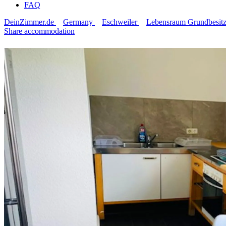
FAQ
DeinZimmer.de
Germany
Eschweiler
Lebensraum Grundbesi
Share accommodation